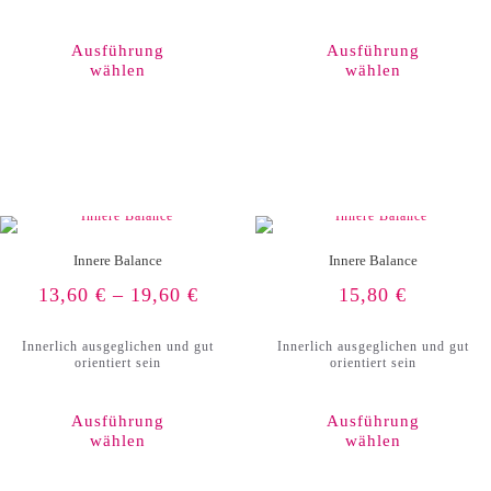
Dieses
Produkt
weist
Ausführung
Ausführung
mehrere
wählen
wählen
Varianten
auf.
Die
Optionen
können
auf
der
Produktseite
gewählt
werden
Innere Balance
Innere Balance
13,60
€
–
19,60
€
15,80
€
Innerlich ausgeglichen und gut
Innerlich ausgeglichen und gut
orientiert sein
orientiert sein
Ausführung
Ausführung
wählen
wählen
Dieses