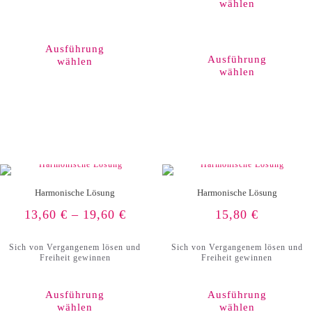
wählen
Dieses
Produkt
weist
Ausführung
mehrere
Ausführung
wählen
Varianten
wählen
auf.
Die
Optionen
können
auf
der
Produktseite
gewählt
werden
Harmonische Lösung
Harmonische Lösung
13,60
€
–
19,60
€
15,80
€
Sich von Vergangenem lösen und
Sich von Vergangenem lösen und
Freiheit gewinnen
Freiheit gewinnen
Ausführung
Ausführung
wählen
wählen