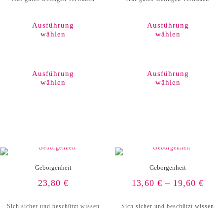
Ausführung
Ausführung
wählen
wählen
Dieses
Produkt
weist
Ausführung
Ausführung
mehrere
wählen
wählen
Varianten
auf.
Die
Optionen
können
auf
der
Produktseite
gewählt
werden
Geborgenheit
Geborgenheit
23,80
€
13,60
€
–
19,60
€
Sich sicher und beschützt wissen
Sich sicher und beschützt wissen