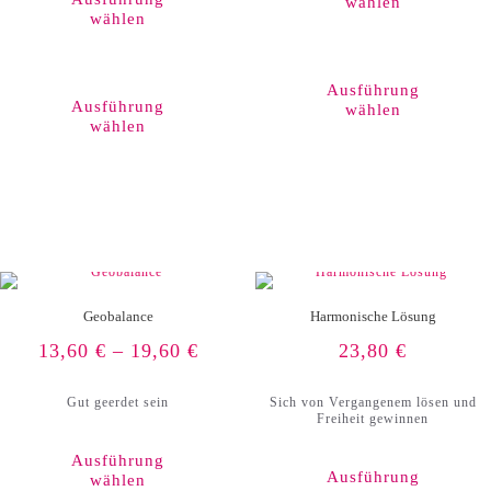
wählen
wählen
Dieses
Produkt
Ausführung
weist
Ausführung
wählen
mehrere
wählen
Varianten
auf.
Die
Optionen
können
auf
der
Produktseite
gewählt
werden
Geobalance
Harmonische Lösung
13,60
€
–
19,60
€
23,80
€
Gut geerdet sein
Sich von Vergangenem lösen und
Freiheit gewinnen
Ausführung
Ausführung
wählen