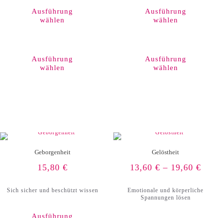
Ausführung
Ausführung
wählen
wählen
Dieses
Produkt
weist
Ausführung
Ausführung
mehrere
wählen
wählen
Varianten
auf.
Die
Optionen
können
auf
der
Produktseite
gewählt
werden
Geborgenheit
Gelöstheit
15,80
€
13,60
€
–
19,60
€
Sich sicher und beschützt wissen
Emotionale und körperliche
Spannungen lösen
Ausführung