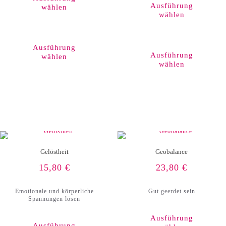
Ausführung
wählen
wählen
Dieses
Produkt
weist
Ausführung
mehrere
Ausführung
wählen
Varianten
wählen
auf.
Die
Optionen
können
auf
der
Produktseite
gewählt
werden
Gelöstheit
Geobalance
15,80
€
23,80
€
Emotionale und körperliche
Gut geerdet sein
Spannungen lösen
Ausführung
Ausführung