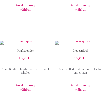
weist
Ausführung
Ausführung
mehrere
wählen
wählen
Varianten
auf.
Die
Optionen
können
auf
der
Produktseite
gewählt
werden
Kraftspender
Liebesglück
15,80
€
23,80
€
Neue Kraft schöpfen und sich rasch
Sich selbst und andere in Liebe
erholen
annehmen
Ausführung
Ausführung
wählen
wählen
Dieses
Produkt