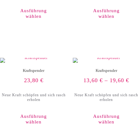
Produkt
weist
Ausführung
Ausführung
mehrere
wählen
wählen
Varianten
auf.
Die
Optionen
können
auf
der
Produktseite
gewählt
werden
Kraftspender
Kraftspender
23,80
€
13,60
€
–
19,60
€
Neue Kraft schöpfen und sich rasch
Neue Kraft schöpfen und sich rasch
erholen
erholen
Ausführung
Ausführung
wählen
wählen
Dieses
Produkt