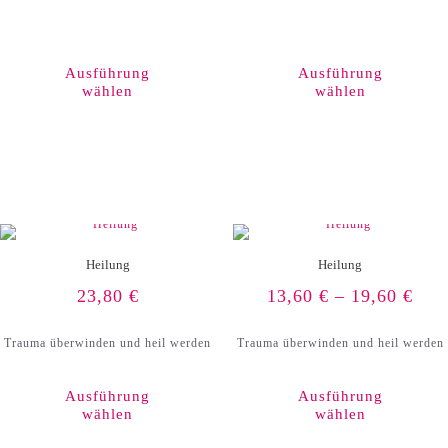
Dieses
Produkt
weist
Ausführung
Ausführung
mehrere
wählen
wählen
Varianten
auf.
Die
Optionen
können
auf
der
Produktseite
gewählt
werden
Heilung
Heilung
23,80
€
13,60
€
–
19,60
€
Trauma überwinden und heil werden
Trauma überwinden und heil werden
Ausführung
Ausführung
wählen
wählen