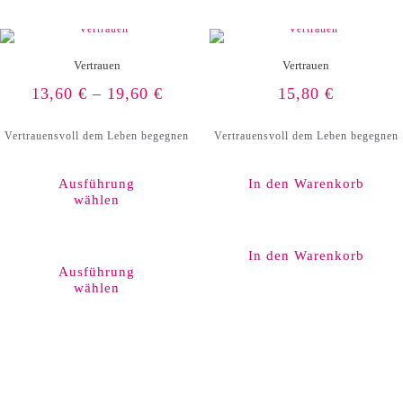
Produktseite
gewählt
werden
Vertrauen
Vertrauen
13,60
€
–
19,60
€
15,80
€
Vertrauensvoll dem Leben begegnen
Vertrauensvoll dem Leben begegnen
Ausführung
In den Warenkorb
wählen
Dieses
Produkt
In den Warenkorb
weist
Ausführung
mehrere
wählen
Varianten
auf.
Die
Optionen
können
auf
der
Produktseite
gewählt