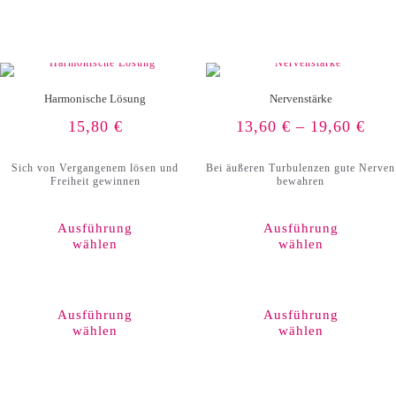
können
auf
der
Produktseite
gewählt
werden
Harmonische Lösung
Nervenstärke
15,80
€
13,60
€
–
19,60
€
Sich von Vergangenem lösen und
Bei äußeren Turbulenzen gute Nerven
Freiheit gewinnen
bewahren
Ausführung
Ausführung
wählen
wählen
Dieses
Produkt
weist
Ausführung
Ausführung
mehrere
wählen
wählen
Varianten
auf.
Die
Optionen
können