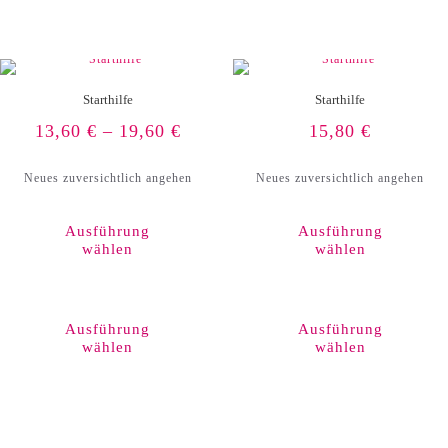
auf
der
Produktseite
gewählt
werden
Starthilfe
Starthilfe
13,60
€
–
19,60
€
15,80
€
Neues zuversichtlich angehen
Neues zuversichtlich angehen
Ausführung
Ausführung
wählen
wählen
Dieses
Produkt
weist
Ausführung
Ausführung
mehrere
wählen
wählen
Varianten
auf.
Die
Optionen
können
auf
der