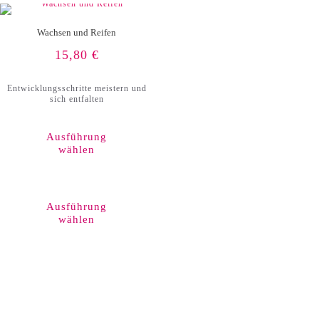
werden
Wachsen und Reifen
15,80
€
Entwicklungsschritte meistern und
sich entfalten
Ausführung
wählen
Dieses
Produkt
weist
Ausführung
mehrere
wählen
Varianten
auf.
Die
Optionen
können
auf
der
Produktseite
gewählt
werden