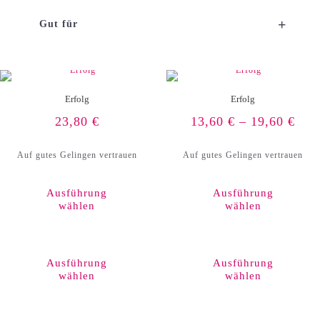
+
Gut für
Erfolg
Erfolg
23,80
€
13,60
€
–
19,60
€
Auf gutes Gelingen vertrauen
Auf gutes Gelingen vertrauen
Ausführung
Ausführung
wählen
wählen
Dieses
Produkt
weist
Ausführung
Ausführung
mehrere
wählen
wählen
Varianten
auf.
Die
Optionen