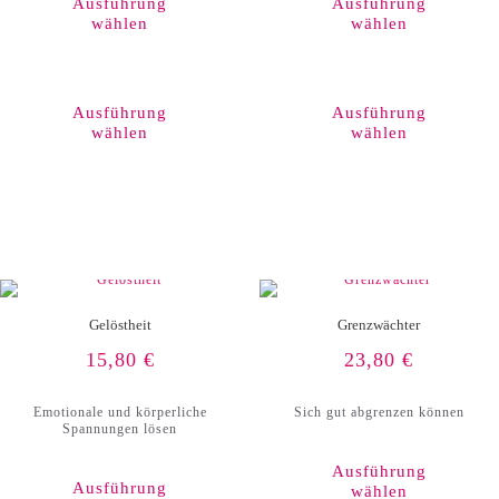
Ausführung
Ausführung
wählen
wählen
Dieses
Produkt
weist
Ausführung
Ausführung
mehrere
wählen
wählen
Varianten
auf.
Die
Optionen
können
auf
der
Produktseite
gewählt
werden
Gelöstheit
Grenzwächter
15,80
€
23,80
€
Emotionale und körperliche
Sich gut abgrenzen können
Spannungen lösen
Ausführung
Ausführung
wählen