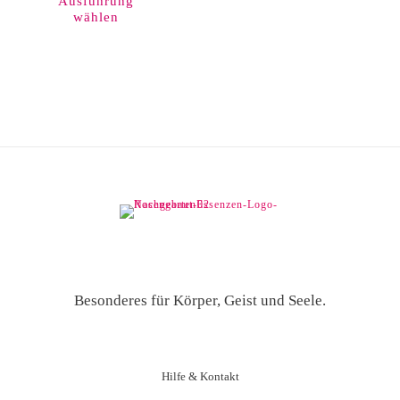
Ausführung
mehrere
wählen
Varianten
auf.
Die
Optionen
können
auf
der
Produktseite
gewählt
werden
Besonderes für Körper, Geist und Seele.
Hilfe & Kontakt