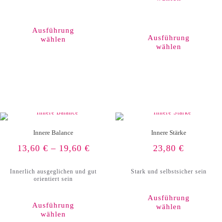
Dieses
Produkt
weist
Ausführung
mehrere
Ausführung
wählen
Varianten
wählen
auf.
Die
Optionen
können
auf
der
Produktseite
gewählt
werden
Innere Balance
Innere Stärke
13,60
€
–
19,60
€
23,80
€
Innerlich ausgeglichen und gut
Stark und selbstsicher sein
orientiert sein
Ausführung
Ausführung
wählen
wählen