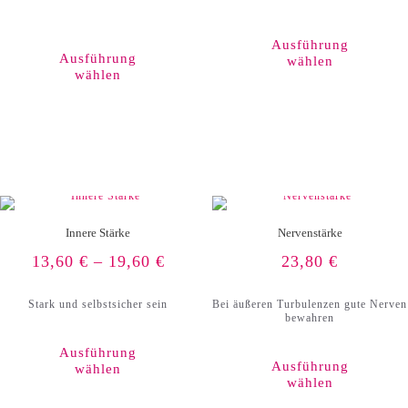
Dieses
Produkt
Ausführung
weist
Ausführung
wählen
mehrere
wählen
Varianten
auf.
Die
Optionen
können
auf
der
Produktseite
gewählt
werden
Innere Stärke
Nervenstärke
13,60
€
–
19,60
€
23,80
€
Stark und selbstsicher sein
Bei äußeren Turbulenzen gute Nerven
bewahren
Ausführung
Ausführung
wählen
wählen
Dieses