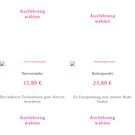
Produkt
weist
Ausführung
mehrere
Ausführung
wählen
Varianten
wählen
auf.
Die
Optionen
können
auf
der
Produktseite
gewählt
werden
Nervenstärke
Ruhespender
15,80
€
23,80
€
Bei äußeren Turbulenzen gute Nerven
Zu Entspannung und innerer Ruhe
bewahren
finden
Ausführung
Ausführung
wählen
wählen