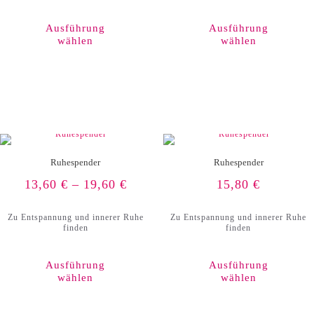
Dieses
Produkt
weist
Ausführung
Ausführung
mehrere
wählen
wählen
Varianten
auf.
Die
Optionen
können
auf
der
Produktseite
gewählt
werden
Ruhespender
Ruhespender
13,60
€
–
19,60
€
15,80
€
Zu Entspannung und innerer Ruhe
Zu Entspannung und innerer Ruhe
finden
finden
Ausführung
Ausführung
wählen
wählen
Dieses