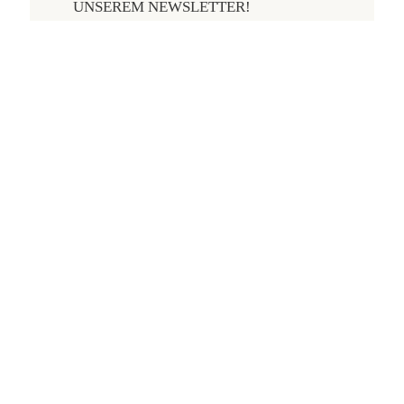
UNSEREM NEWSLETTER!
Erhalten Sie regelmäßig Angebote per E-Mail. Die
Einwilligung zum Newsletter können Sie jederzeit
unter "Abmelden" widerrufen.
Email
Ja, ich stimme der Datenschutzerklärung zu
Senden
©2024 Rosengarten Essenzen. All Rights Reserved.