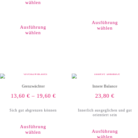
wählen
Dieses
Produkt
Ausführung
weist
Ausführung
wählen
mehrere
wählen
Varianten
auf.
Die
Optionen
können
auf
der
Produktseite
gewählt
werden
Grenzwächter
Innere Balance
13,60
€
–
19,60
€
23,80
€
Sich gut abgrenzen können
Innerlich ausgeglichen und gut
orientiert sein
Ausführung
Ausführung
wählen
wählen