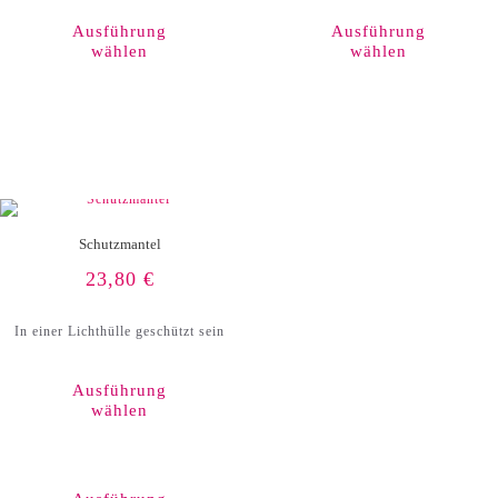
Produkt
weist
Ausführung
Ausführung
mehrere
wählen
wählen
Varianten
auf.
Die
Optionen
können
auf
der
Produktseite
gewählt
werden
Schutzmantel
23,80
€
In einer Lichthülle geschützt sein
Ausführung
wählen
Dieses
Produkt
weist