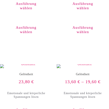
Ausführung
Ausführung
wählen
wählen
Dieses
Produkt
weist
Ausführung
Ausführung
mehrere
wählen
wählen
Varianten
auf.
Die
Optionen
können
auf
der
Produktseite
gewählt
werden
Gelöstheit
Gelöstheit
23,80
€
13,60
€
–
19,60
€
Emotionale und körperliche
Emotionale und körperliche
Spannungen lösen
Spannungen lösen