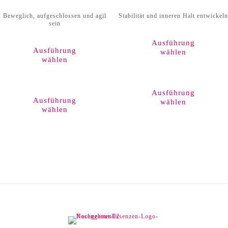
Beweglich, aufgeschlossen und agil
Stabilität und inneren Halt entwickeln
sein
Ausführung
Ausführung
wählen
wählen
Dieses
Produkt
Ausführung
weist
Ausführung
wählen
mehrere
wählen
Varianten
auf.
Die
Optionen
können
auf
der
Produktseite
gewählt
werden