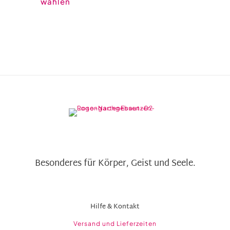
wählen
Varianten
auf.
Die
Optionen
können
auf
der
Produktseite
gewählt
werden
Besonderes für Körper, Geist und Seele.
Hilfe & Kontakt
Versand und Lieferzeiten