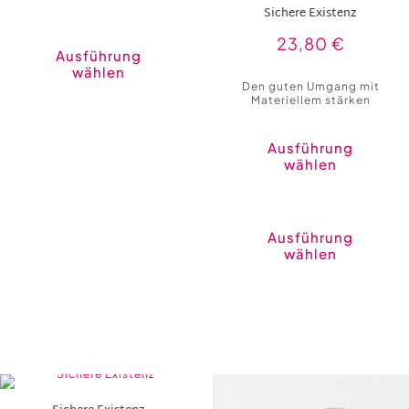
Sichere Existenz
Dieses
Produkt
23,80
€
weist
Ausführung
mehrere
wählen
Varianten
Den guten Umgang mit
auf.
Materiellem stärken
Die
Optionen
können
auf
Ausführung
der
wählen
Produktseite
gewählt
werden
Ausführung
wählen