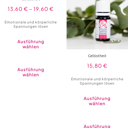
13,60
€
–
19,60
€
Emotionale und körperliche
Spannungen lösen
Ausführung
wählen
Gelöstheit
Dieses
Produkt
15,80
€
weist
Ausführung
mehrere
wählen
Varianten
Emotionale und körperliche
auf.
Spannungen lösen
Die
Optionen
können
auf
Ausführung
der
wählen
Produktseite
gewählt
werden
Ausführung