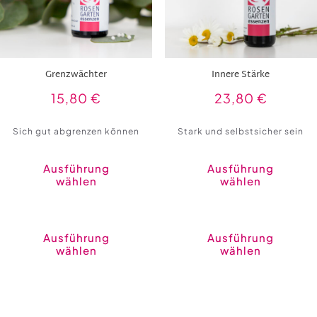
Grenzwächter
Innere Stärke
15,80
€
23,80
€
Sich gut abgrenzen können
Stark und selbstsicher sein
Ausführung
Ausführung
wählen
wählen
Dieses
Produkt
weist
Ausführung
Ausführung
mehrere
wählen
wählen
Varianten
auf.
Die
Optionen
können
auf