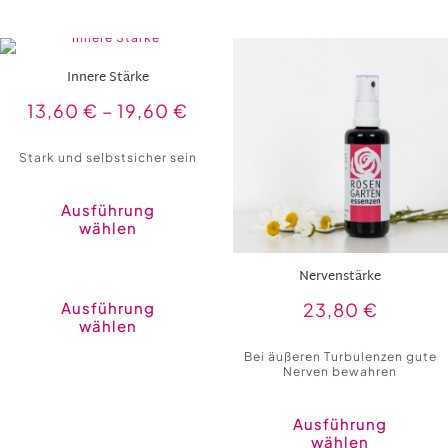
der
Produktseite
gewählt
werden
Innere Stärke
13,60
€
–
19,60
€
Stark und selbstsicher sein
Ausführung
wählen
Dieses
Nervenstärke
Produkt
weist
Ausführung
23,80
€
mehrere
wählen
Varianten
auf.
Bei äußeren Turbulenzen gute
Die
Nerven bewahren
Optionen
können
auf
der
Ausführung
Produktseite
wählen