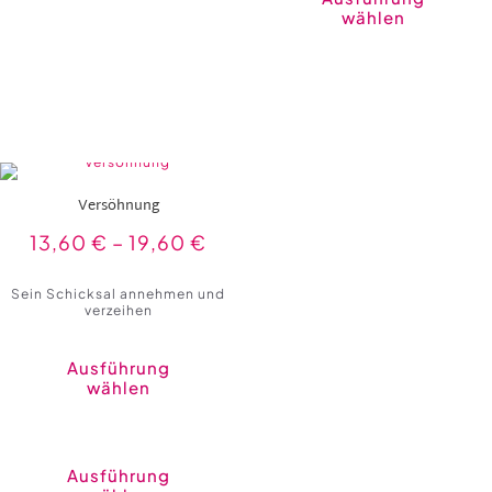
wählen
Versöhnung
13,60
€
–
19,60
€
Sein Schicksal annehmen und
verzeihen
Ausführung
wählen
Dieses
Produkt
weist
Ausführung
mehrere