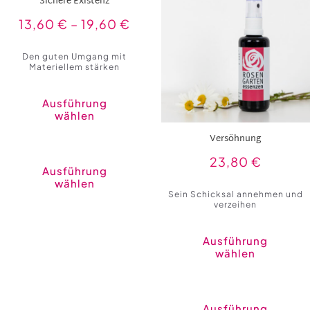
Sichere Existenz
13,60
€
–
19,60
€
Den guten Umgang mit
Materiellem stärken
Ausführung
wählen
Versöhnung
Dieses
Produkt
23,80
€
weist
Ausführung
mehrere
wählen
Varianten
Sein Schicksal annehmen und
auf.
verzeihen
Die
Optionen
können
auf
Ausführung
der
wählen
Produktseite
gewählt
werden
Ausführung