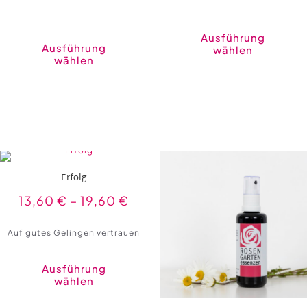
Dieses
Produkt
Ausführung
weist
Ausführung
wählen
mehrere
wählen
Varianten
auf.
Die
Optionen
können
auf
der
Produktseite
gewählt
werden
Erfolg
13,60
€
–
19,60
€
Auf gutes Gelingen vertrauen
Ausführung
wählen