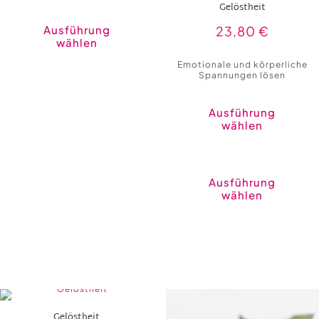
Dieses
Gelöstheit
Produkt
weist
Ausführung
23,80
€
mehrere
wählen
Varianten
auf.
Emotionale und körperliche
Die
Spannungen lösen
Optionen
können
auf
der
Ausführung
Produktseite
wählen
gewählt
werden
Ausführung
wählen
Gelöstheit