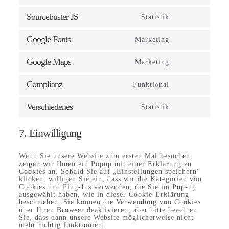
to
service
Sourcebuster JS
Statistik
Consent
metaslider
to
service
Google Fonts
Marketing
Consent
sourcebuster-
to
js
service
Google Maps
Marketing
Consent
google-
to
fonts
service
Complianz
Funktional
Consent
google-
to
maps
service
Verschiedenes
Statistik
Consent
complianz
to
service
7. Einwilligung
verschiedenes
Wenn Sie unsere Website zum ersten Mal besuchen,
zeigen wir Ihnen ein Popup mit einer Erklärung zu
Cookies an. Sobald Sie auf „Einstellungen speichern“
klicken, willigen Sie ein, dass wir die Kategorien von
Cookies und Plug-Ins verwenden, die Sie im Pop-up
ausgewählt haben, wie in dieser Cookie-Erklärung
beschrieben. Sie können die Verwendung von Cookies
über Ihren Browser deaktivieren, aber bitte beachten
Sie, dass dann unsere Website möglicherweise nicht
mehr richtig funktioniert.