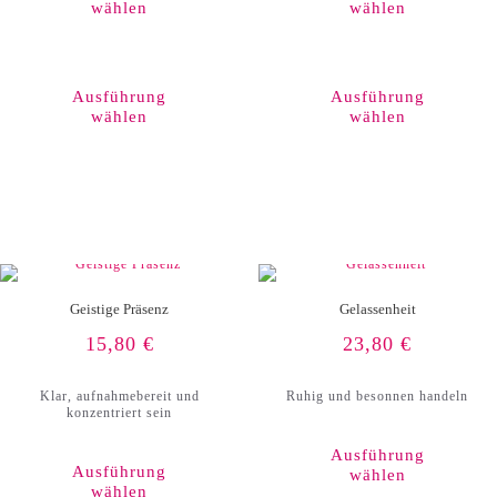
wählen
wählen
Dieses
Produkt
weist
Ausführung
Ausführung
mehrere
wählen
wählen
Varianten
auf.
Die
Optionen
können
auf
der
Produktseite
gewählt
werden
Geistige Präsenz
Gelassenheit
15,80
€
23,80
€
Klar, aufnahmebereit und
Ruhig und besonnen handeln
konzentriert sein
Ausführung
Ausführung
wählen
wählen