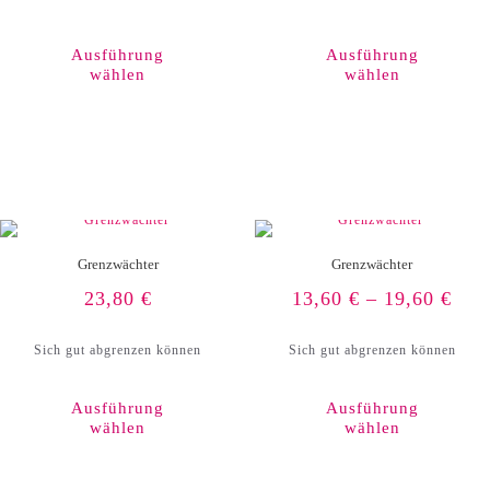
Dieses
Produkt
weist
Ausführung
Ausführung
mehrere
wählen
wählen
Varianten
auf.
Die
Optionen
können
auf
der
Produktseite
gewählt
werden
Grenzwächter
Grenzwächter
23,80
€
13,60
€
–
19,60
€
Sich gut abgrenzen können
Sich gut abgrenzen können
Ausführung
Ausführung
wählen
wählen
Dieses