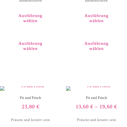
harmonisieren
harmonisieren
Ausführung
Ausführung
wählen
wählen
Dieses
Produkt
weist
Ausführung
Ausführung
mehrere
wählen
wählen
Varianten
auf.
Die
Optionen
können
auf
der
Produktseite
gewählt
werden
Fit und Frisch
Fit und Frisch
23,80
€
13,60
€
–
19,60
€
Präsent und kreativ sein
Präsent und kreativ sein