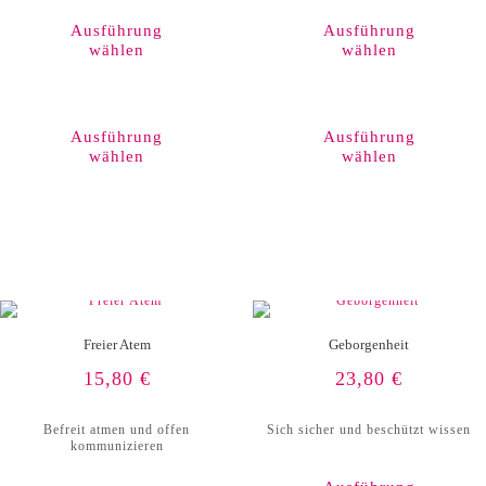
Ausführung
Ausführung
wählen
wählen
Dieses
Produkt
weist
Ausführung
Ausführung
mehrere
wählen
wählen
Varianten
auf.
Die
Optionen
können
auf
der
Produktseite
gewählt
werden
Freier Atem
Geborgenheit
15,80
€
23,80
€
Befreit atmen und offen
Sich sicher und beschützt wissen
kommunizieren