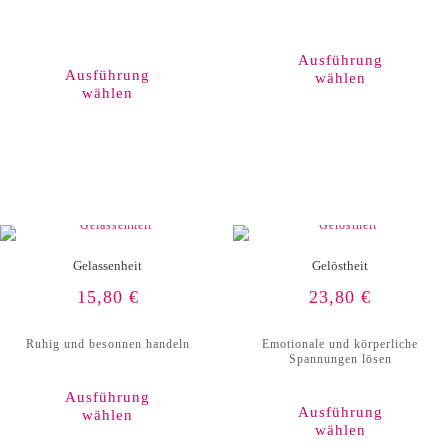
Dieses
Produkt
Ausführung
weist
Ausführung
wählen
mehrere
wählen
Varianten
auf.
Die
Optionen
können
auf
der
Produktseite
gewählt
werden
Gelassenheit
Gelöstheit
15,80
€
23,80
€
Ruhig und besonnen handeln
Emotionale und körperliche
Spannungen lösen
Ausführung
Ausführung
wählen
wählen