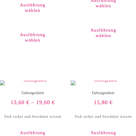
Ausführung
Ausführung
wählen
wählen
Dieses
Produkt
Ausführung
weist
Ausführung
wählen
mehrere
wählen
Varianten
auf.
Die
Optionen
können
auf
der
Produktseite
gewählt
werden
Geborgenheit
Geborgenheit
13,60
€
–
19,60
€
15,80
€
Sich sicher und beschützt wissen
Sich sicher und beschützt wissen
Ausführung
Ausführung