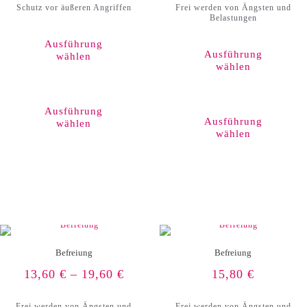
Schutz vor äußeren Angriffen
Frei werden von Ängsten und
Belastungen
Ausführung
Ausführung
wählen
wählen
Dieses
Produkt
weist
Ausführung
mehrere
Ausführung
wählen
Varianten
wählen
auf.
Die
Optionen
können
auf
der
Produktseite
gewählt
werden
Befreiung
Befreiung
13,60
€
–
19,60
€
15,80
€
Frei werden von Ängsten und
Frei werden von Ängsten und