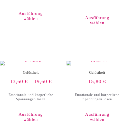
Dieses
Produkt
weist
Ausführung
mehrere
Ausführung
wählen
Varianten
wählen
auf.
Die
Optionen
können
auf
der
Produktseite
gewählt
werden
Gelöstheit
Gelöstheit
13,60
€
–
19,60
€
15,80
€
Emotionale und körperliche
Emotionale und körperliche
Spannungen lösen
Spannungen lösen
Ausführung
Ausführung
wählen
wählen