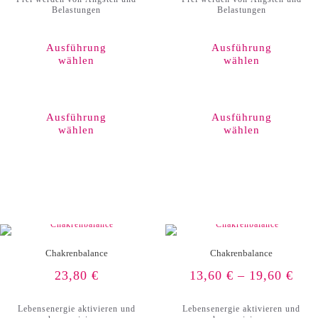
Belastungen
Belastungen
Ausführung
Ausführung
wählen
wählen
Dieses
Produkt
weist
Ausführung
Ausführung
mehrere
wählen
wählen
Varianten
auf.
Die
Optionen
können
auf
der
Produktseite
gewählt
werden
Chakrenbalance
Chakrenbalance
23,80
€
13,60
€
–
19,60
€
Lebensenergie aktivieren und
Lebensenergie aktivieren und