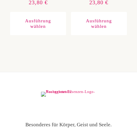
23,80
€
23,80
€
Dieses
Diese
Produkt
Produ
weist
weist
Ausführung
Ausführung
mehrere
mehre
wählen
wählen
Varianten
Varia
auf.
auf.
Die
Die
Optionen
Optio
können
könn
auf
auf
der
der
Produktseite
Produ
gewählt
gewäh
werden
werd
Besonderes für Körper, Geist und Seele.