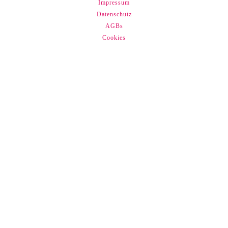
Impressum
Datenschutz
AGBs
Cookies
BESTENS INFORMIERT MIT
UNSEREM NEWSLETTER!
Erhalten Sie regelmäßig Angebote per E-Mail. Die
Einwilligung zum Newsletter können Sie jederzeit
unter "Abmelden" widerrufen.
Email
Ja, ich stimme der Datenschutzerklärung zu
Senden