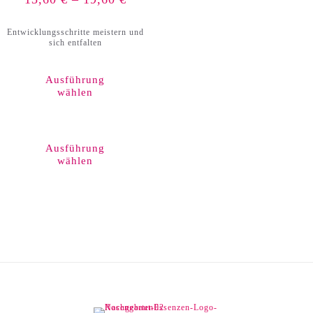
Entwicklungsschritte meistern und
sich entfalten
Ausführung
wählen
Dieses
Produkt
weist
Ausführung
mehrere
wählen
Varianten
auf.
Die
Optionen
können
auf
der
Produktseite
gewählt
werden