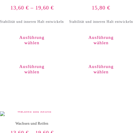
13,60
€
–
19,60
€
15,80
€
Stabilität und inneren Halt entwickeln
Stabilität und inneren Halt entwickeln
Ausführung
Ausführung
wählen
wählen
Dieses
Produkt
weist
Ausführung
Ausführung
mehrere
wählen
wählen
Varianten
auf.
Die
Optionen
können
auf
der
Produktseite
gewählt
werden
Wachsen und Reifen
13,60
€
–
19,60
€