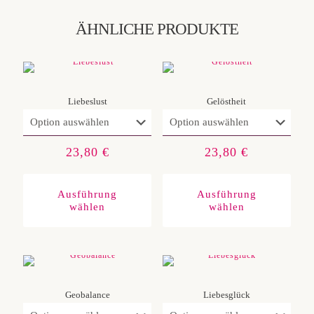
ÄHNLICHE PRODUKTE
Liebeslust
Gelöstheit
23,80
€
23,80
€
Dieses
Diese
Produkt
Produ
weist
weist
Ausführung
Ausführung
mehrere
mehre
wählen
wählen
Varianten
Varia
auf.
auf.
Die
Die
Optionen
Optio
können
könn
auf
auf
der
der
Produktseite
Produ
gewählt
gewäh
Geobalance
Liebesglück
werden
werd