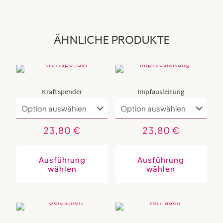
ÄHNLICHE PRODUKTE
Kraftspender
Impfausleitung
23,80
€
23,80
€
Dieses
Dies
Produkt
Prod
weist
weis
Ausführung
Ausführung
mehrere
mehr
wählen
wählen
Varianten
Vari
auf.
auf.
Die
Die
Optionen
Opti
können
könn
auf
auf
der
der