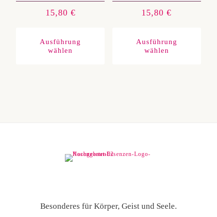
15,80
€
15,80
€
Dieses
Diese
Produkt
Produ
weist
weist
Ausführung
Ausführung
mehrere
mehre
wählen
wählen
Varianten
Varia
auf.
auf.
Die
Die
Optionen
Optio
können
könn
auf
auf
der
der
Produktseite
Produ
gewählt
gewäh
werden
werd
Besonderes für Körper, Geist und Seele.