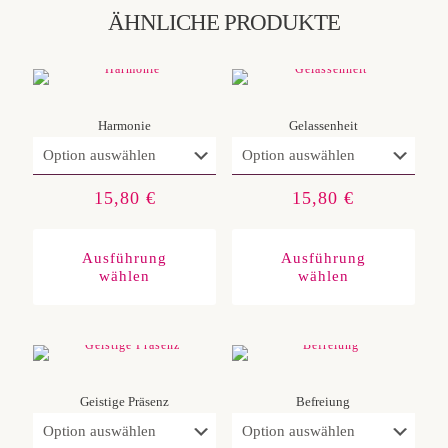
ÄHNLICHE PRODUKTE
Harmonie
Gelassenheit
15,80
€
15,80
€
Dieses
Diese
Produkt
Produ
weist
weist
Ausführung
Ausführung
mehrere
mehre
wählen
wählen
Varianten
Varia
auf.
auf.
Die
Die
Optionen
Optio
können
könn
auf
auf
der
der
Produktseite
Produ
gewählt
gewäh
Geistige Präsenz
Befreiung
werden
werd