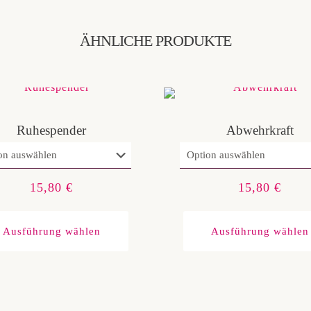
ÄHNLICHE PRODUKTE
Ruhespender
Abwehrkraft
15,80
€
15,80
€
Dieses
Produkt
Ausführung wählen
Ausführung wählen
weist
mehrere
Varianten
auf.
Die