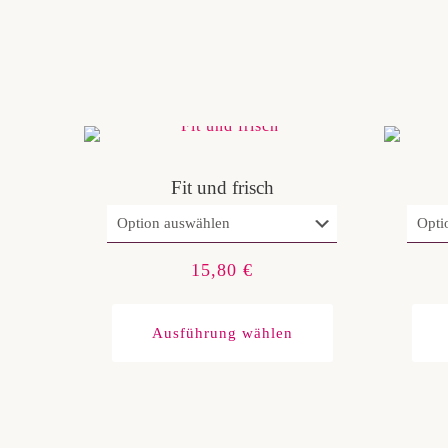
Fit und frisch
15,80
€
Dieses
Produkt
Ausführung wählen
weist
mehrere
Varianten
auf.
Die