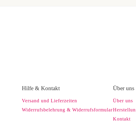
Optionen
können
auf
der
Produktseite
gewählt
werden
Hilfe & Kontakt
Über uns
Versand und Lieferzeiten
Über uns
Widerrufsbelehrung & Widerrufsformular
Herstellu
Kontakt