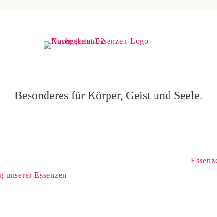
Optionen
können
auf
der
Produktseite
gewählt
werden
Besonderes für Körper, Geist und Seele.
Essenz
ng unserer Essenzen