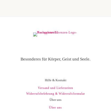
der
der
Produktseite
Produ
gewählt
gewäh
werden
werd
Besonderes für Körper, Geist und Seele.
Hilfe & Kontakt
Versand und Lieferzeiten
Widerrufsbelehrung & Widerrufsformular
Über uns
Über uns