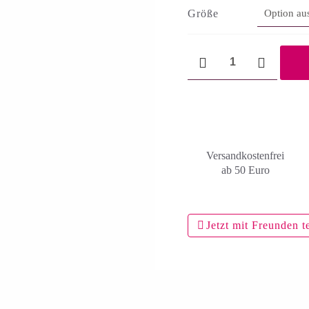
Größe
L.D.Braithwhite
Menge
Versandkosten­frei
ab 50 Euro
Jetzt mit Freunden t