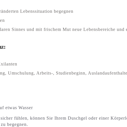
ränderten Lebenssituation begegnen
nen
 klaren Sinnes und mit frischem Mut neue Lebensbereiche und
nz:
xilanten
ng, Umschulung, Arbeits-, Studienbeginn, Auslandaufenthalt
auf etwas Wasser
icher fühlen, können Sie Ihrem Duschgel oder einer Körperl
 zu begegnen.