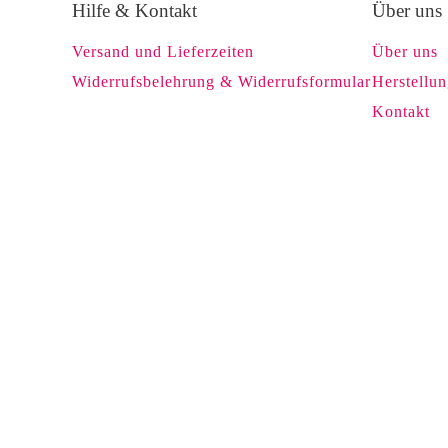
Hilfe & Kontakt
Über uns
Versand und Lieferzeiten
Über uns
Widerrufsbelehrung & Widerrufsformular
Herstellu
Kontakt
BESTENS INFORMIERT MIT
UNSEREM NEWSLETTER!
Erhalten Sie regelmäßig Angebote per E-Mai
Einwilligung zum Newsletter können Sie jede
unter "Abmelden" widerrufen.