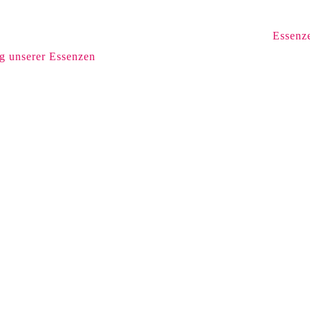
Essenz
ng unserer Essenzen
Email
Ja, ich stimme der Datensc
l. Die
rzeit