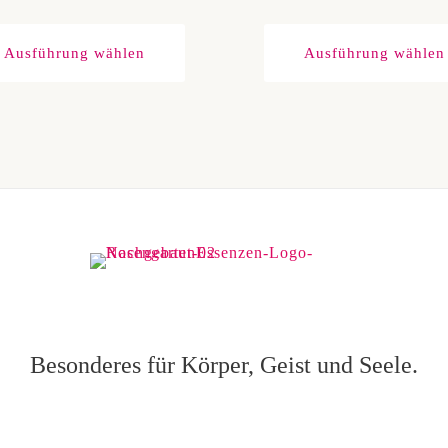
Dieses
Produkt
Ausführung wählen
Ausführung wählen
weist
mehrere
Varianten
auf.
Die
Optionen
können
auf
der
Produktseite
gewählt
werden
Besonderes für Körper, Geist und Seele.