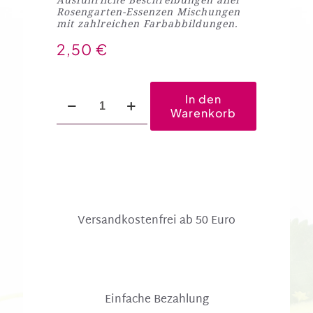
Rosengarten-Essenzen Mischungen
mit zahlreichen Farbabbildungen.
2,50
€
Das
In den
Rosengarten-
Warenkorb
Essenzen-
Handbuch.
Natürliche
Hilfe
für
Körper,
Geist
und
Seele
Menge
Versandkosten­frei ab 50 Euro
Einfache Bezahlung