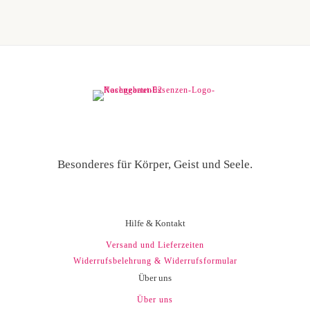
der
der
Produktseite
Produ
gewählt
gewäh
werden
werd
Besonderes für Körper, Geist und Seele.
Hilfe & Kontakt
Versand und Lieferzeiten
Widerrufsbelehrung & Widerrufsformular
Über uns
Über uns