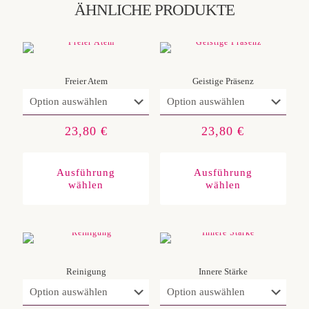
ÄHNLICHE PRODUKTE
Freier Atem
Geistige Präsenz
23,80
€
23,80
€
Dieses
Diese
Produkt
Produ
weist
weist
Ausführung
Ausführung
mehrere
mehre
wählen
wählen
Varianten
Varia
auf.
auf.
Die
Die
Optionen
Optio
können
könn
auf
auf
der
der
Produktseite
Produ
gewählt
gewäh
Reinigung
Innere Stärke
werden
werd