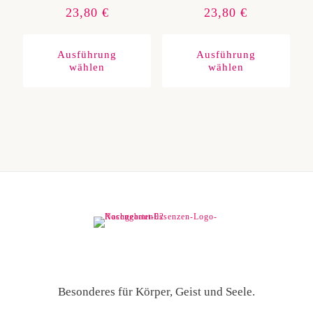
23,80
€
23,80
€
Dieses
Diese
Produkt
Produ
weist
weist
Ausführung
Ausführung
mehrere
mehre
wählen
wählen
Varianten
Varia
auf.
auf.
Die
Die
Optionen
Optio
können
könn
auf
auf
der
der
Produktseite
Produ
gewählt
gewäh
werden
werd
Besonderes für Körper, Geist und Seele.