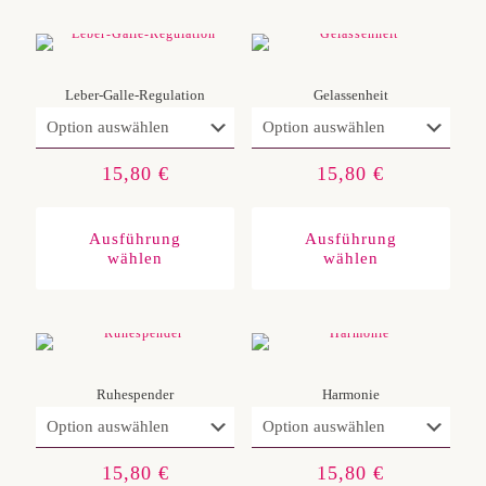
Leber-Galle-Regulation
Gelassenheit
15,80
€
15,80
€
Dieses
Diese
Produkt
Produ
weist
weist
Ausführung
Ausführung
mehrere
mehre
wählen
wählen
Varianten
Varia
auf.
auf.
Die
Die
Optionen
Optio
können
könn
auf
auf
der
der
Produktseite
Produ
gewählt
gewäh
Ruhespender
Harmonie
werden
werd
15,80
€
15,80
€