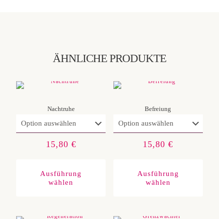
ÄHNLICHE PRODUKTE
Nachtruhe
Befreiung
15,80
€
15,80
€
Dieses
Diese
Produkt
Produ
weist
weist
Ausführung
Ausführung
mehrere
mehre
wählen
wählen
Varianten
Varia
auf.
auf.
Die
Die
Optionen
Optio
können
könn