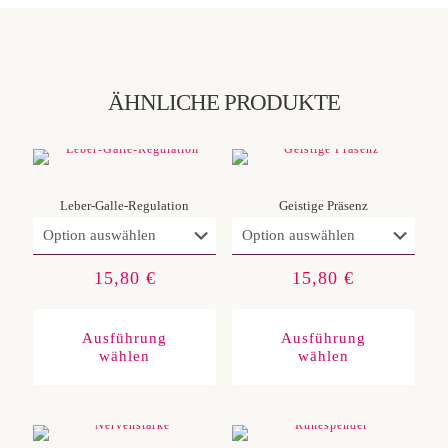
ÄHNLICHE PRODUKTE
Leber-Galle-Regulation
Geistige Präsenz
15,80
€
15,80
€
Dieses
Diese
Produkt
Produ
weist
weist
Ausführung
Ausführung
mehrere
mehre
wählen
wählen
Varianten
Varia
auf.
auf.
Die
Die
Optionen
Optio
können
könn
auf
auf