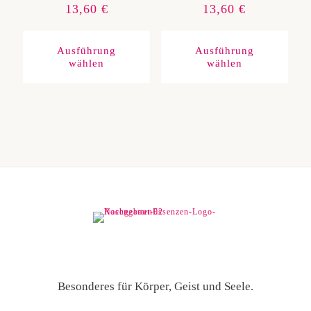
13,60
€
13,60
€
Dieses
Diese
Produkt
Produ
weist
weist
Ausführung
Ausführung
mehrere
mehre
wählen
wählen
Varianten
Varia
auf.
auf.
Die
Die
Optionen
Optio
können
könn
auf
auf
der
der
Produktseite
Produ
gewählt
gewäh
werden
werd
Besonderes für Körper, Geist und Seele.