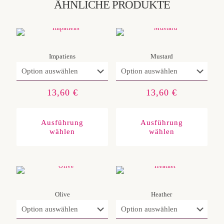
ÄHNLICHE PRODUKTE
Impatiens
Mustard
13,60
€
13,60
€
Dieses
Diese
Produkt
Produ
weist
weist
Ausführung
Ausführung
mehrere
mehre
wählen
wählen
Varianten
Varia
auf.
auf.
Die
Die
Optionen
Optio
können
könn
auf
auf
der
der
Produktseite
Produ
gewählt
gewäh
Olive
Heather
werden
werd